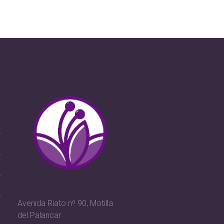
Avenida Riato nº 90, Motilla
del Palancar