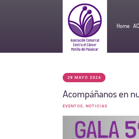
Home
A
28 MAYO 2024
Acompáñanos en nue
EVENTOS
,
NOTICIAS