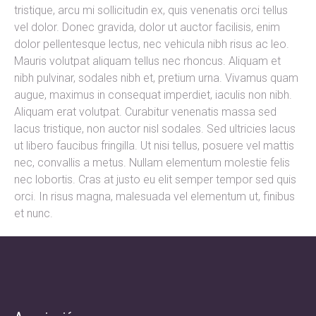
tristique, arcu mi sollicitudin ex, quis venenatis orci tellus
vel dolor. Donec gravida, dolor ut auctor facilisis, enim
dolor pellentesque lectus, nec vehicula nibh risus ac leo.
Mauris volutpat aliquam tellus nec rhoncus. Aliquam et
nibh pulvinar, sodales nibh et, pretium urna. Vivamus quam
augue, maximus in consequat imperdiet, iaculis non nibh.
Aliquam erat volutpat. Curabitur venenatis massa sed
lacus tristique, non auctor nisl sodales. Sed ultricies lacus
ut libero faucibus fringilla. Ut nisi tellus, posuere vel mattis
nec, convallis a metus. Nullam elementum molestie felis
nec lobortis. Cras at justo eu elit semper tempor sed quis
orci. In risus magna, malesuada vel elementum ut, finibus
et nunc.