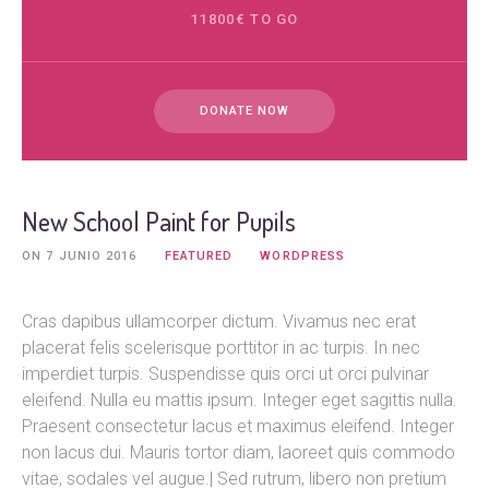
11800€ TO GO
DONATE NOW
New School Paint for Pupils
ON
7 JUNIO 2016
FEATURED
WORDPRESS
Cras dapibus ullamcorper dictum. Vivamus nec erat
placerat felis scelerisque porttitor in ac turpis. In nec
imperdiet turpis. Suspendisse quis orci ut orci pulvinar
eleifend. Nulla eu mattis ipsum. Integer eget sagittis nulla.
Praesent consectetur lacus et maximus eleifend. Integer
non lacus dui. Mauris tortor diam, laoreet quis commodo
vitae, sodales vel augue.| Sed rutrum, libero non pretium