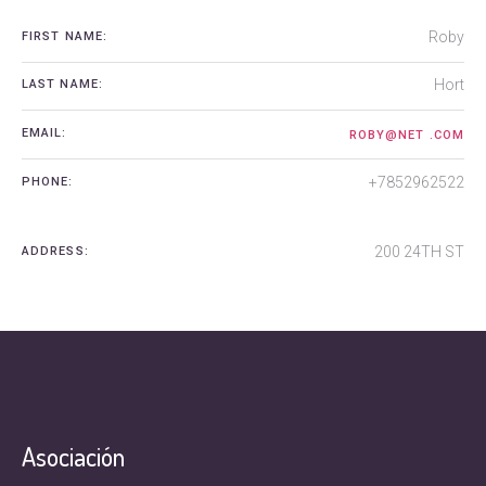
Roby
FIRST NAME:
Hort
LAST NAME:
EMAIL:
ROBY@NET .COM
+7852962522
PHONE:
200 24TH ST
ADDRESS:
Asociación