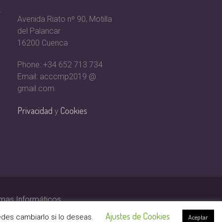
Avenida Riato nº 90, Motilla
del Palancar
16200 Cuenca
Phone: +34 652 713 734
Email: acccmp2019 @
gmail.com
Privacidad
Cookies
y
emas Informáticos
Ajustes de Cookies
des cambiarlo si lo deseas.
Aceptar