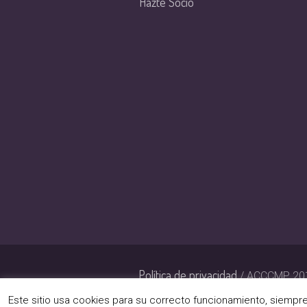
Hazte Socio
Política de privacidad
/ ACCCMP 2019
(www.geima.es)
Este sitio usa cookies para su correcto funcionamiento, siemp