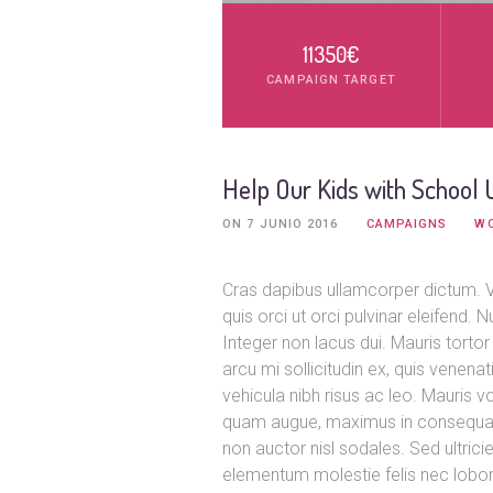
11350€
CAMPAIGN TARGET
Help Our Kids with School
ON
7 JUNIO 2016
CAMPAIGNS
W
Cras dapibus ullamcorper dictum. Vi
quis orci ut orci pulvinar eleifend.
Integer non lacus dui. Mauris torto
arcu mi sollicitudin ex, quis venenat
vehicula nibh risus ac leo. Mauris v
quam augue, maximus in consequat im
non auctor nisl sodales. Sed ultricie
elementum molestie felis nec lobort