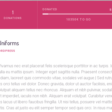
DONATED
8
1
DONATIONS
10350€ TO GO
 Uniforms
ORDPRESS
vamus nec erat placerat felis scelerisque porttitor in ac turpis. 
 Nulla eu mattis ipsum. Integer eget sagittis nulla. Praesent conse
r diam, laoreet quis commodo vitae, sodales vel augue.| Sed rutrum
is orci tellus vel dolor. Donec gravida, dolor ut auctor facilisis, 
olutpat aliquam tellus nec rhoncus. Aliquam et nibh pulvinar, soda
perdiet, iaculis non nibh. Aliquam erat volutpat. Curabitur vene
s lacus ut libero faucibus fringilla. Ut nisi tellus, posuere vel mat
is. Cras at justo eu elit semper tempor sed quis orci. In risus