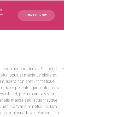
%
DONATE NOW
In nec imperdiet turpis. Suspendisse
ctetur lacus et maximus eleifend.
, libero non pretium tristique,
enim dolor pellentesque lectus, nec
les nibh et, pretium urna. Vivamus
natis massa sed lacus tristique,
tis nec, convallis a metus. Nullam
 magna, malesuada vel elementum ut,