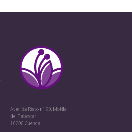
Avenida Riato nº 90, Motilla
del Palancar
16200 Cuenca