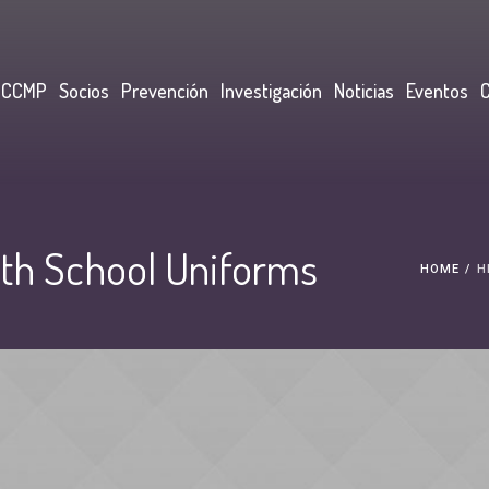
CCCMP
Socios
Prevención
Investigación
Noticias
Eventos
ith School Uniforms
HOME
/
H