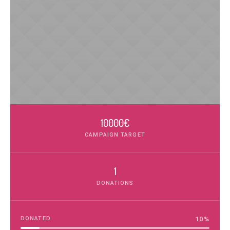
10000€
CAMPAIGN TARGET
1
DONATIONS
DONATED
10
%