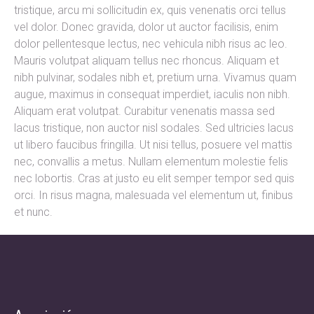
tristique, arcu mi sollicitudin ex, quis venenatis orci tellus
vel dolor. Donec gravida, dolor ut auctor facilisis, enim
dolor pellentesque lectus, nec vehicula nibh risus ac leo.
Mauris volutpat aliquam tellus nec rhoncus. Aliquam et
nibh pulvinar, sodales nibh et, pretium urna. Vivamus quam
augue, maximus in consequat imperdiet, iaculis non nibh.
Aliquam erat volutpat. Curabitur venenatis massa sed
lacus tristique, non auctor nisl sodales. Sed ultricies lacus
ut libero faucibus fringilla. Ut nisi tellus, posuere vel mattis
nec, convallis a metus. Nullam elementum molestie felis
nec lobortis. Cras at justo eu elit semper tempor sed quis
orci. In risus magna, malesuada vel elementum ut, finibus
et nunc.