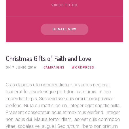
9000€ TO GO
DONATE NOW
Christmas Gifts of Faith and Love
ON
7 JUNIO 2016
CAMPAIGNS
WORDPRESS
Cras dapibus ullamcorper dictum. Vivamus nec erat
placerat felis scelerisque porttitor in ac turpis. In nec
imperdiet turpis. Suspendisse quis orci ut orci pulvinar
eleifend. Nulla eu mattis ipsum. Integer eget sagittis nulla.
Praesent consectetur lacus et maximus eleifend. Integer
non lacus dui. Mauris tortor diam, laoreet quis commodo
vitae, sodales vel augue.| Sed rutrum, libero non pretium